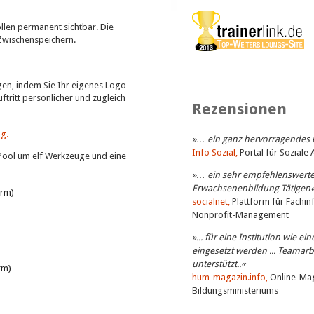
ollen permanent sichtbar. Die
Zwischenspeichern.
agen, indem Sie Ihr eigenes Logo
tritt persönlicher und zugleich
Rezensionen
g.
»… ein ganz hervorragendes u
Info Sozial,
Portal für Soziale 
ol um elf Werkzeuge und eine
»… ein sehr empfehlenswertes
Erwachsenenbildung Tätigen
orm)
socialnet,
Plattform für Fachin
Nonprofit-Management
»... für eine Institution wie 
eingesetzt werden ... Teamarbe
unterstützt..«
rm)
hum-magazin.info,
Online-Mag
Bildungsministeriums